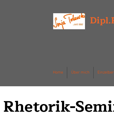
Dipl.
Home
Über mich
Einzelbe
Rhetorik-Semi