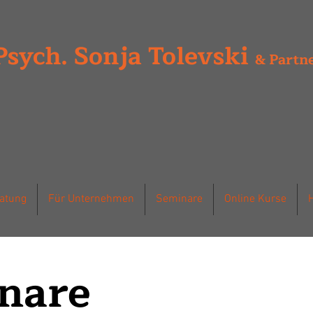
Psych. Sonja Tolevski
& Partn
ratung
Für Unternehmen
Seminare
Online Kurse
nare