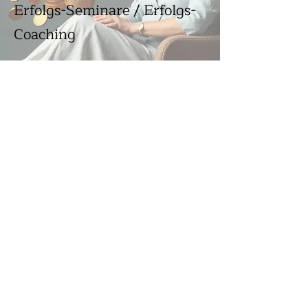
Erfolgs-Seminare / Erfolgs-
Coaching
Gratis Inhalte für Dich
Gratis Inhalt: EFT Klopfen
gegen Überforderung
Gratis Videos aus
Abnehmprogramm
go4shape
Gratis Videos aus Ziel
Programm "Neustart"