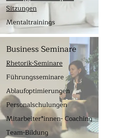
Sitzungen
Mentaltrainings
Business Seminare
Rhetorik-Seminare
Führungsseminare
Ablaufoptimierungen
Personalschulungen
Mitarbeiter*innen- Coaching
Team-Bildung