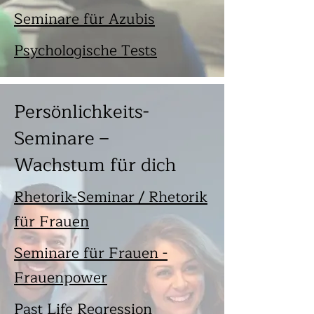
Seminare für Azubis
Psychologische Tests
Persönlichkeits-
Seminare –
Wachstum für dich
Rhetorik-Seminar / Rhetorik
für Frauen
Seminare für Frauen -
Frauenpower
Past Life Regression