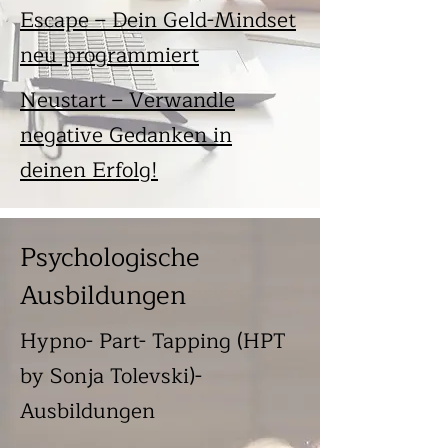
Escape – Dein Geld-Mindset
neu programmiert
Neustart – Verwandle
negative Gedanken in
deinen Erfolg!
Psychologische
Ausbildungen
Hypno- Part- Tapping (HPT
by Sonja Tolevski)-
Ausbildungen