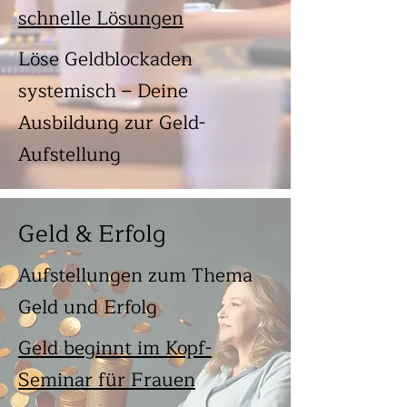
schnelle Lösungen
Löse Geldblockaden
systemisch – Deine
Ausbildung zur Geld-
Aufstellung
Geld & Erfolg
Aufstellungen zum Thema
Geld und Erfolg
Geld beginnt im Kopf-
Seminar für Frauen