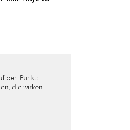
uf den Punkt:
uen, die wirken
i