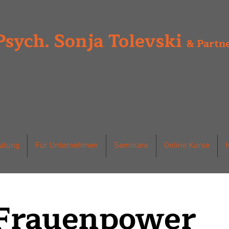
Psych. Sonja Tolevski
& Partn
ratung
Für Unternehmen
Seminare
Online Kurse
Frauenpower