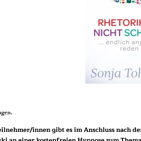
agen.
Teilnehmer/innen gibt es im Anschluss nach d
vski an einer kostenfreien Hypnose zum Them