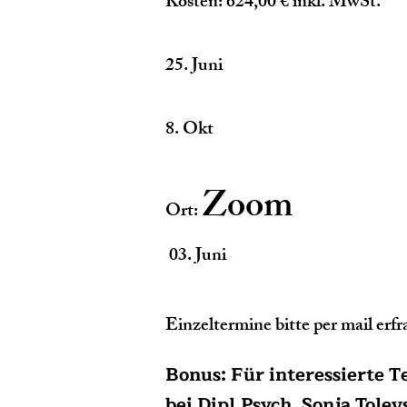
Kosten: 624,00 € inkl. MwSt.
​25
. Juni
8. Okt
Zoom
Ort:
​ 03. Juni
Einzeltermine bitte per mail erfr
Bonus: Für interessierte 
bei Dipl.Psych. Sonja Tole