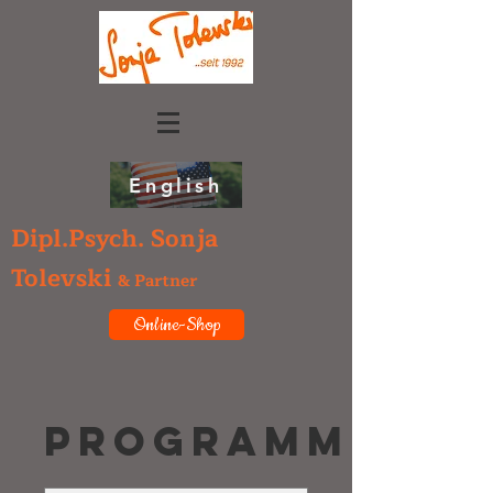
English
Dipl.Psych. Sonja
Tolevski
& Partner
Online-Shop
Programme