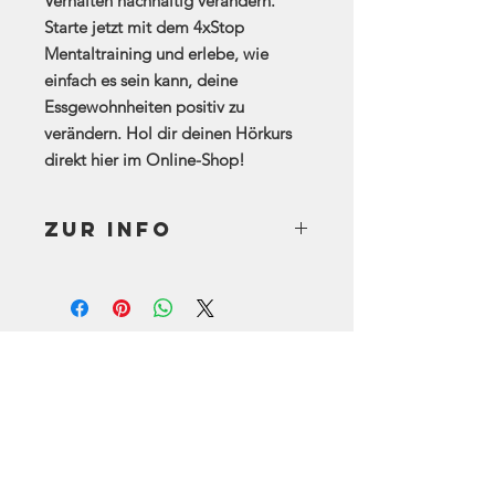
Verhalten nachhaltig verändern.
Starte jetzt mit dem
4xStop
Mentaltraining
und erlebe, wie
einfach es sein kann, deine
Essgewohnheiten positiv zu
verändern.
Hol dir deinen Hörkurs
direkt hier im Online-Shop!
Zur Info
Bitte die zip Datei herunterladen auf
deinen PC oder Tablet, Doppelklick
auf den Ordner und die 4 Mp3
Dateien siehst du dann sofort.
Zurück zum Shop
Bitte in einem ruhigen entspannten
Raum hören und selbstverständlich
NICHT beim Autofahren oder beim
Umgang mit Maschinen.
Bei Problemen wende dich einfach an
Kontakt
uns.